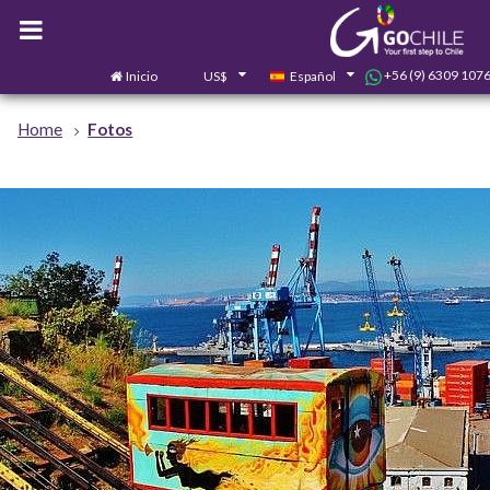
+56 (9) 6309 107
Inicio
US$
Español
Home
Fotos