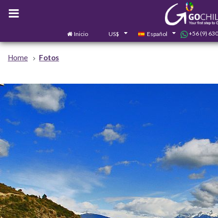
+56 (9) 63
Inicio
US$
Español
Home
Fotos