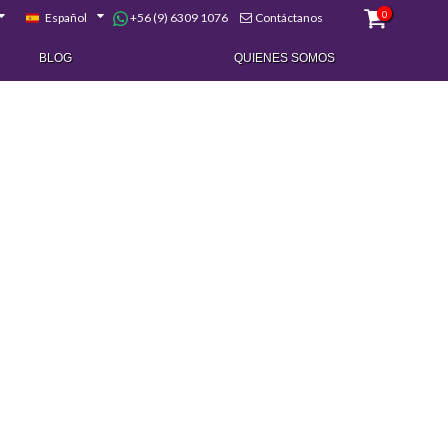
0
+56 (9) 6309 1076
Español
Contáctanos
BLOG
QUIENES SOMOS