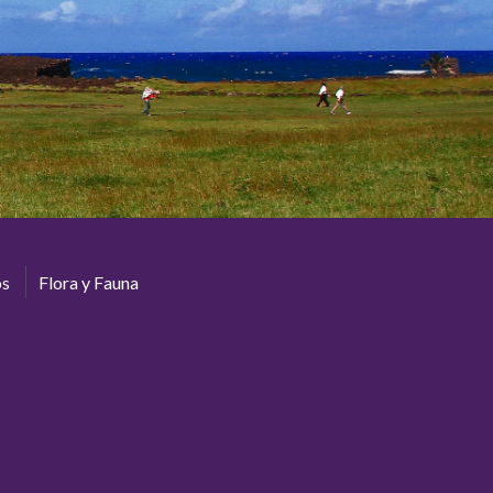
os
Flora y Fauna