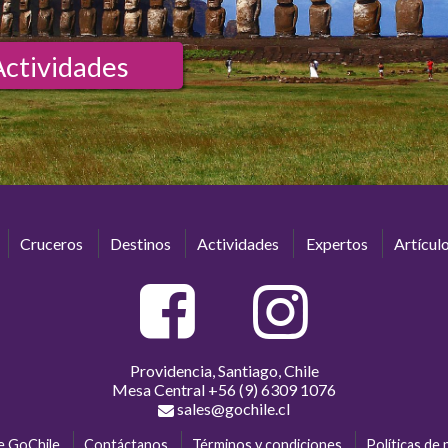
Actividades
Cruceros
Destinos
Actividades
Expertos
Artícul
Providencia, Santiago, Chile
Mesa Central
+56 (9) 6309 1076
sales@gochile.cl
e GoChile
Contáctanos
Términos y condiciones
Políticas de 