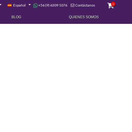
0
+56 (9) 6309 1076
Español
Contáctanos
BLOG
QUIENES SOMOS