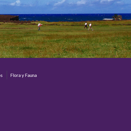
os
Flora y Fauna