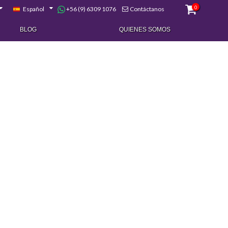
0
+56 (9) 6309 1076
Español
Contáctanos
BLOG
QUIENES SOMOS