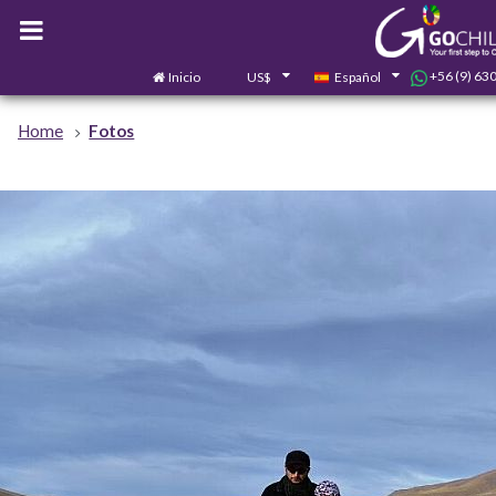
+56 (9) 63
Inicio
US$
Español
Home
Fotos