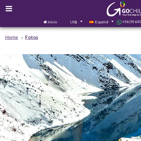
+56 (9) 63
Inicio
US$
Español
Home
Fotos