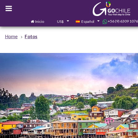
+56 (9) 6309 1076
Inicio
US$
Español
Home
Fotos