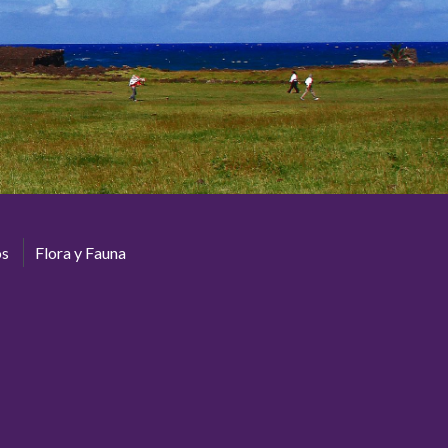
os
Flora y Fauna