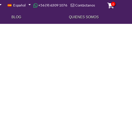
0
+56 (9) 6309 1076
Español
Contáctanos
BLOG
QUIENES SOMOS