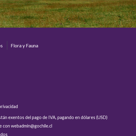
os
Flora y Fauna
privacidad
están exentos del pago de IVA, pagando en dólares (USD)
se con webadmin@gochile.cl
ados