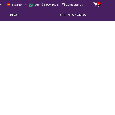
0
+56 (9) 6309 1076
Español
Contáctanos
BLOG
QUIENES SOMOS