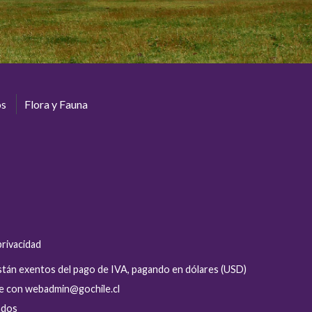
os
Flora y Fauna
privacidad
están exentos del pago de IVA, pagando en dólares (USD)
se con webadmin@gochile.cl
ados