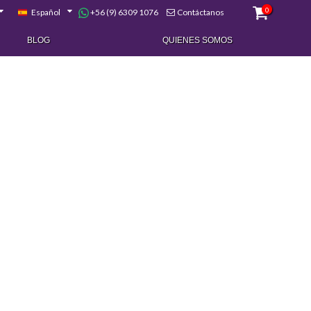
0
+56 (9) 6309 1076
Español
Contáctanos
BLOG
QUIENES SOMOS