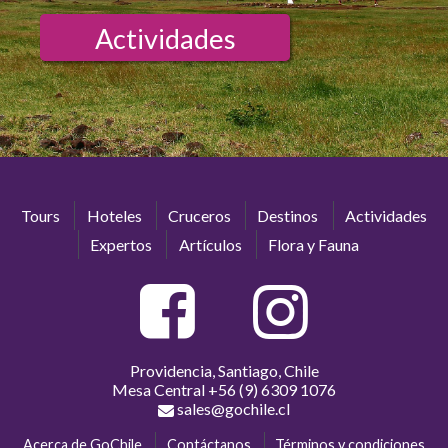
Actividades
Tours
Hoteles
Cruceros
Destinos
Actividades
Expertos
Artículos
Flora y Fauna
Providencia, Santiago, Chile
Mesa Central
+56 (9) 6309 1076
sales@gochile.cl
Acerca de GoChile
Contáctanos
Términos y condiciones