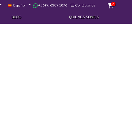
0
+56 (9) 6309 1076
Español
Contáctanos
BLOG
QUIENES SOMOS