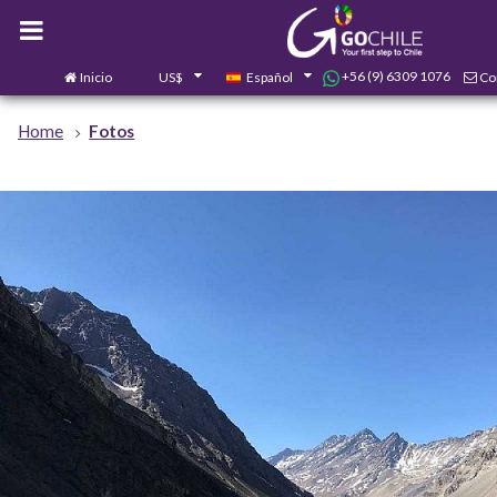
+56 (9) 6309 1076
Inicio
US$
Español
Co
Home
Fotos