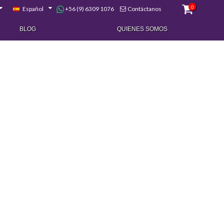
0
+56 (9) 6309 1076
Español
Contáctanos
BLOG
QUIENES SOMOS