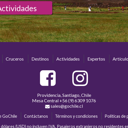
Actividades
Cruceros
Destinos
Actividades
Expertos
Artícul
Providencia, Santiago, Chile
Mesa Central
+56 (9) 6309 1076
sales@gochile.cl
e GoChile
Contáctanos
Términos y condiciones
Políticas de 
en dólares (USD) no incluyen IVA. Pasajeros extranjeros no residentes 