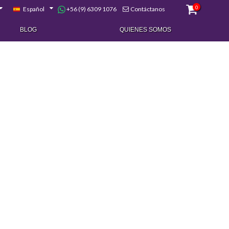
0
+56 (9) 6309 1076
Español
Contáctanos
BLOG
QUIENES SOMOS