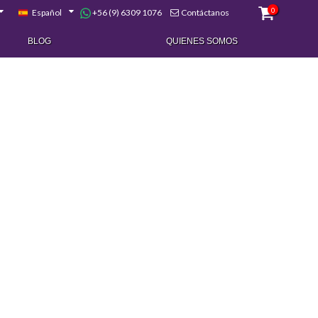
0
+56 (9) 6309 1076
Español
Contáctanos
BLOG
QUIENES SOMOS