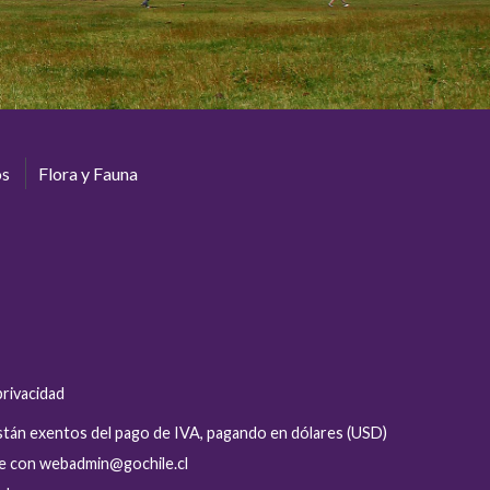
os
Flora y Fauna
privacidad
están exentos del pago de IVA, pagando en dólares (USD)
se con webadmin@gochile.cl