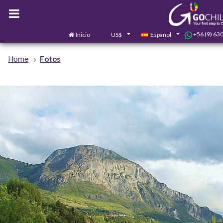
+56 (9) 63
Inicio
US$
Español
Home
Fotos