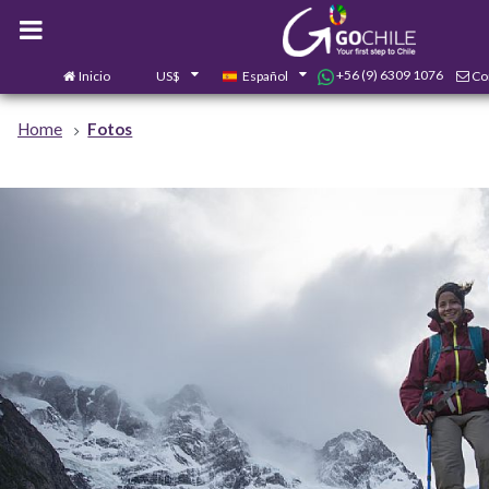
+56 (9) 6309 1076
Inicio
US$
Español
Co
Home
Fotos