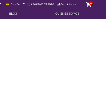
0
+56 (9) 6309 1076
Español
Contáctanos
BLOG
QUIENES SOMOS