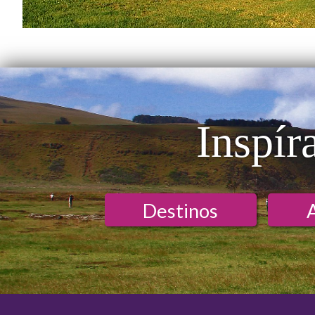
Inspír
Destinos