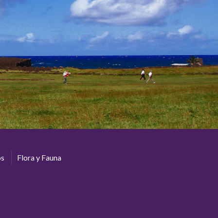
os
Flora y Fauna