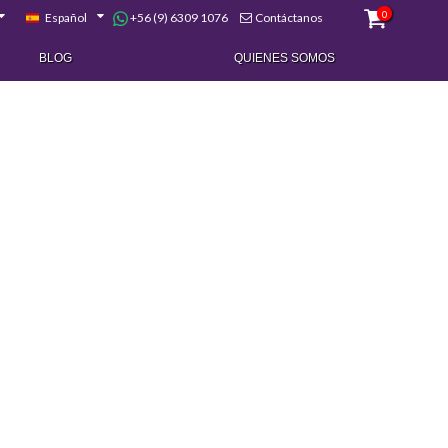
0
+56 (9) 6309 1076
Español
Contáctanos
BLOG
QUIENES SOMOS