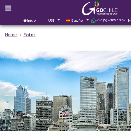
+56 (9) 6309 1076
Inicio
US$
Español
Home
Fotos