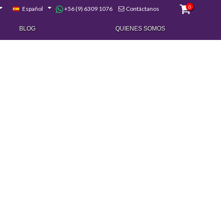
0
+56 (9) 6309 1076
Español
Contáctanos
BLOG
QUIENES SOMOS