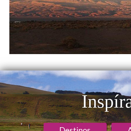
Inspír
Destinos