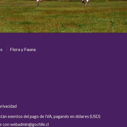
os
Flora y Fauna
privacidad
están exentos del pago de IVA, pagando en dólares (USD)
se con webadmin@gochile.cl