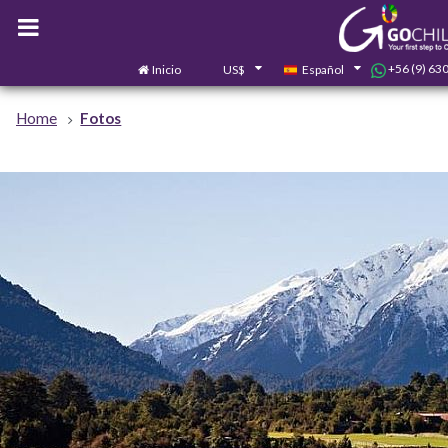
+56 (9) 63
Inicio
US$
Español
Home
Fotos