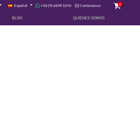
0
+56 (9) 6309 1076
Español
Contáctanos
BLOG
QUIENES SOMOS