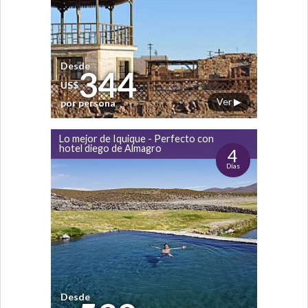
Desde
344
US$
Ver ▶
por persona
Lo mejor de Iquique - Perfecto con
hotel diego de Almagro
4
Días
Desde