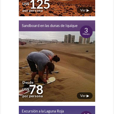
125
US$
Ver ▶
por persona
Sandboard en las dunas de Iquique
3
Horas
Desde
78
US$
Ver ▶
por persona
Excursión a la Laguna Roja