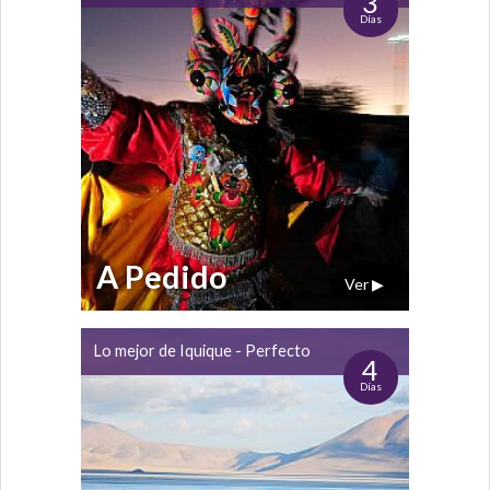
3
Días
A Pedido
Ver ▶
Lo mejor de Iquique - Perfecto
4
Días