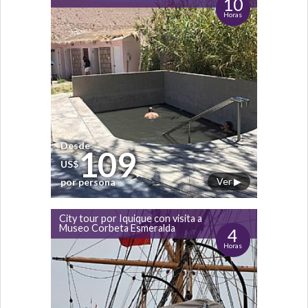
10
Horas
Desde
109
US$
Ver ▶
por persona
City tour por Iquique con visita a
Museo Corbeta Esmeralda
4
Horas