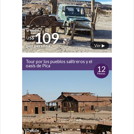
Desde
109
US$
Ver ▶
por persona
Tour por los pueblos salitreros y el
oasis de Pica
12
Horas
Desde