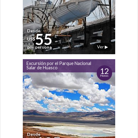
Desde
55
US$
Ver ▶
por persona
Excursión por el Parque Nacional
Salar de Huasco
12
Horas
Desde