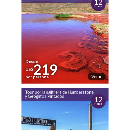
12
Horas
Desde
219
US$
Ver ▶
por persona
Tour por la salitrera de Humberstone
y Geoglifos Pintados
12
Horas