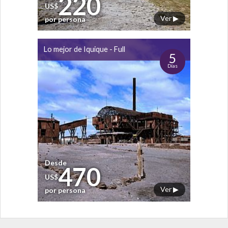
220
US$
Ver ▶
por persona
Lo mejor de Iquique - Full
5
Días
Desde
470
US$
Ver ▶
por persona