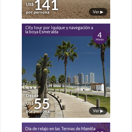
141
US$
Ver ▶
por persona
City tour por Iquique y navegación a
la boya Esmeralda
4
Horas
Desde
55
US$
Ver ▶
por persona
Día de relajo en las Termas de Mamiña