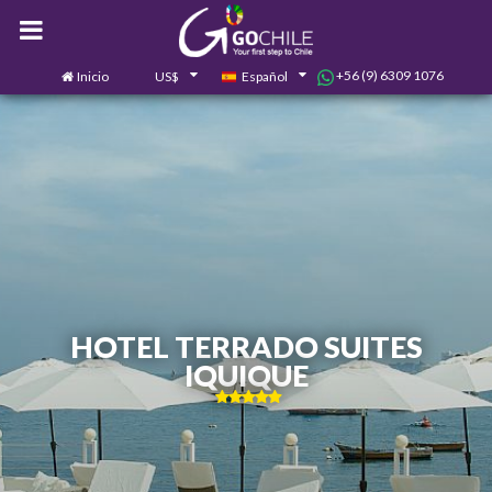
+56 (9) 6309 1076
Inicio
US$
Español
0
Contáctanos
HOTEL TERRADO SUITES
IQUIQUE
