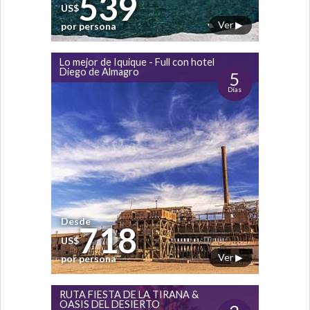
539
US$
Ver ▶
por persona
Lo mejor de Iquique - Full con hotel
Diego de Almagro
5
Días
Desde
718
US$
Ver ▶
por persona
RUTA FIESTA DE LA TIRANA &
OASIS DEL DESIERTO