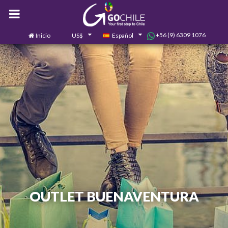
+56 (9) 6309 1076
Inicio
US$
Español
0
Contáctanos
OUTLET BUENAVENTURA