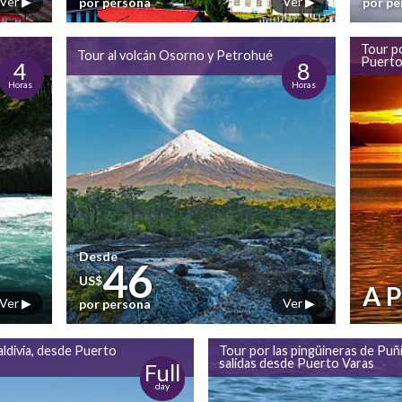
Ver ▶
Ver ▶
por persona
por p
Tour po
Tour al volcán Osorno y Petrohué
Puerto
4
8
Horas
Horas
Desde
46
US$
A 
Ver ▶
Ver ▶
por persona
ldivia, desde Puerto
Tour por las pingüineras de Puñi
salidas desde Puerto Varas
Full
day