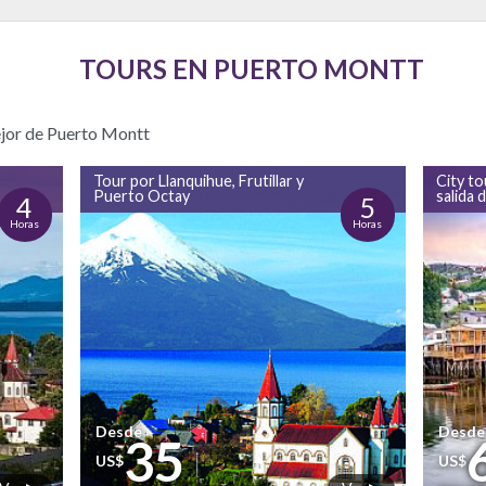
TOURS EN PUERTO MONTT
mejor de Puerto Montt
Tour por Llanquihue, Frutillar y
City to
Puerto Octay
salida 
4
5
Horas
Horas
Desde
Desde
35
US$
US$