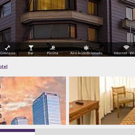
Gimnasio
Bar
Piscina
Aire Acondicionado
Internet - Wi
otel