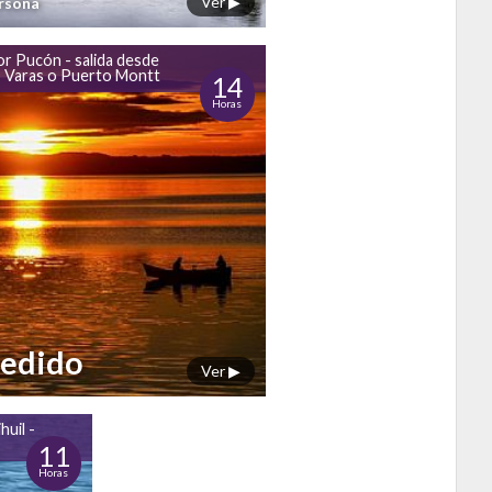
Ver ▶
ersona
r Pucón - salida desde
 Varas o Puerto Montt
14
Horas
Pedido
Ver ▶
huil -
11
Horas