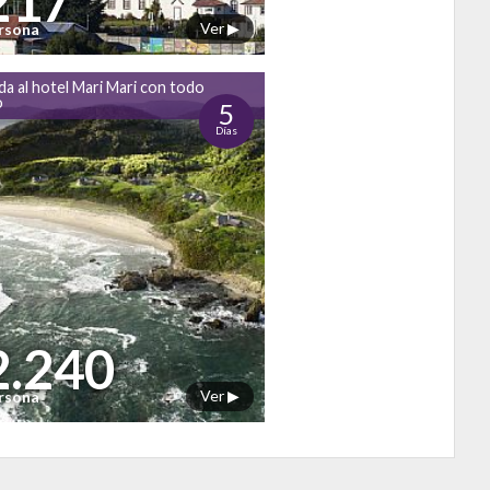
217
Ver ▶
ersona
a al hotel Mari Mari con todo
o
5
Días
2.240
Ver ▶
ersona