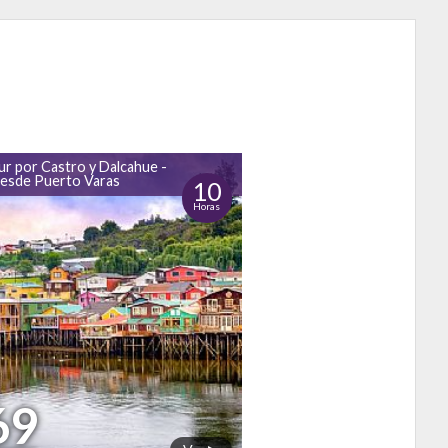
ur por Castro y Dalcahue -
desde Puerto Varas
10
Horas
69