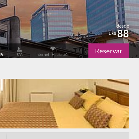
desde
88
US$
Reservar
-Fi
SPA
Internet - Habitación