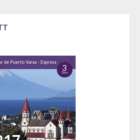
TT
or de Puerto Varas - Express
3
Días