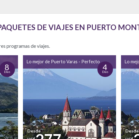
PAQUETES DE VIAJES EN PUERTO MON
res programas de viajes.
Lo mejor de Puerto Varas - Perfecto
Lo mej
8
4
Días
Días
Desde
Desde