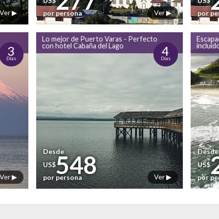
277
US$
US$
Ver ▶
Ver ▶
por persona
por p
Lo mejor de Puerto Varas - Perfecto
Escapad
con hotel Cabaña del Lago
incluid
3
4
Días
Días
Desde
Desde
548
US$
US$
Ver ▶
Ver ▶
por persona
por p