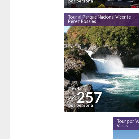
por persona
Tour al Parque Nacional Vicente
Pérez Rosales
Desde
257
US$
por persona
Tour por Va
Varas