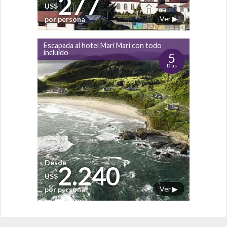
277
US$
Ver ▶
por persona
Escapada al hotel Mari Mari con todo
incluido
5
Días
Desde
2.240
US$
Ver ▶
por persona