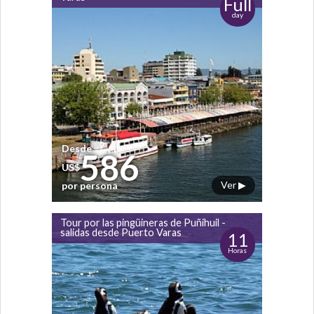
Full
day
Desde
586
US$
Ver ▶
por persona
Tour por las pingüineras de Puñihuil -
salidas desde Puerto Varas
11
Horas