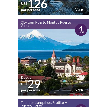
126
US$
Ver ▶
por persona
City tour Puerto Montt y Puerto
Varas
4
Horas
Desde
29
US$
Ver ▶
por persona
Tour por Llanquihue, Frutillar y
Puerto Octay