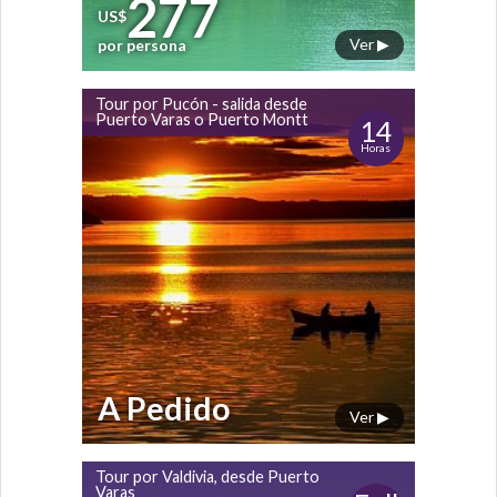
277
US$
Ver ▶
por persona
Tour por Pucón - salida desde
Puerto Varas o Puerto Montt
14
Horas
A Pedido
Ver ▶
Tour por Valdivia, desde Puerto
Varas