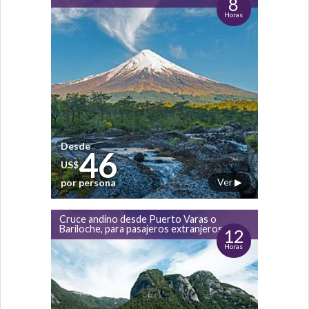
8
Horas
Desde
46
US$
Ver ▶
por persona
Cruce andino desde Puerto Varas o
Bariloche, para pasajeros extranjeros
12
Horas