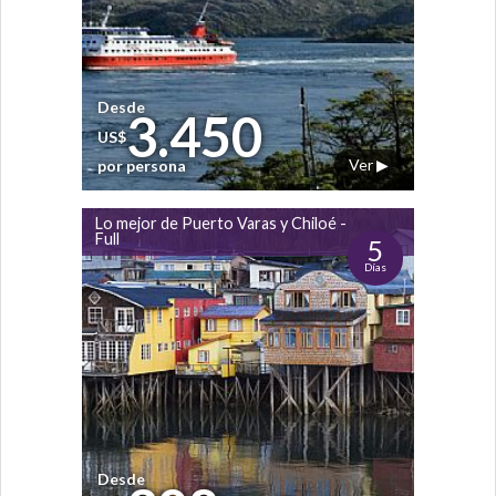
Desde
3.450
US$
Ver ▶
por persona
Lo mejor de Puerto Varas y Chiloé -
Full
5
Días
Desde