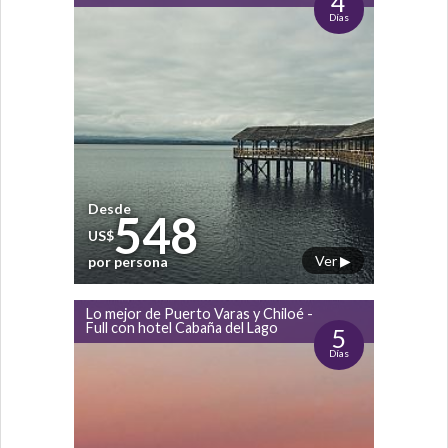
4
Días
Desde
548
US$
Ver ▶
por persona
Lo mejor de Puerto Varas y Chiloé -
Full con hotel Cabaña del Lago
5
Días