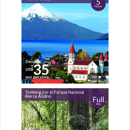
5
Horas
Desde
35
US$
Ver ▶
por persona
Trekking por el Parque Nacional
Alerce Andino
Full
day