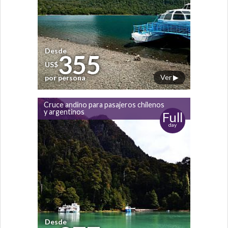
Desde
355
US$
Ver ▶
por persona
Cruce andino para pasajeros chilenos
y argentinos
Full
day
Desde