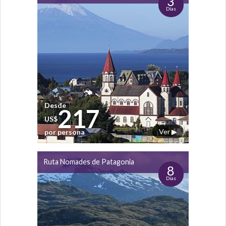
3
Días
Desde
217
US$
Ver ▶
por persona
Ruta Nomades de Patagonia
8
Días