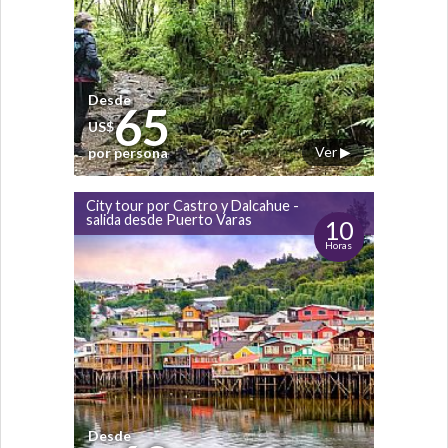
Desde
65
US$
Ver ▶
por persona
City tour por Castro y Dalcahue -
salida desde Puerto Varas
10
Horas
Desde