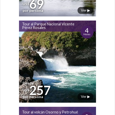
69
US$
Ver ▶
por persona
Tour al Parque Nacional Vicente
Pérez Rosales
4
Horas
Desde
257
US$
Ver ▶
por persona
Tour al volcán Osorno y Petrohué