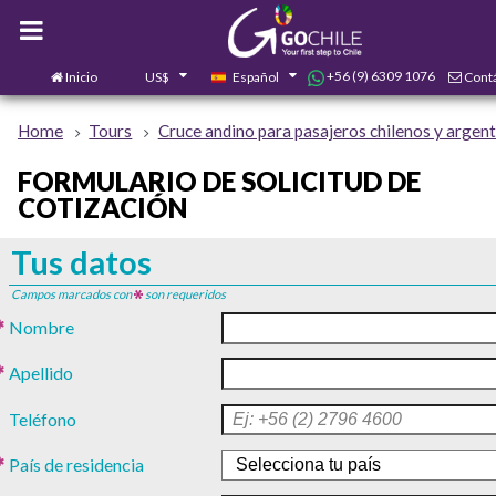
+56 (9) 6309 1076
Inicio
US$
Español
Cont
0
Home
Tours
Cruce andino para pasajeros chilenos y argen
FORMULARIO DE SOLICITUD DE
COTIZACIÓN
Tus datos
Campos marcados con
son requeridos
Nombre
Apellido
Teléfono
País de residencia