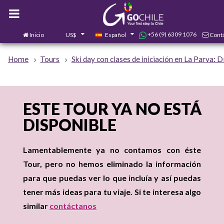
+56 (9) 6309 1076
Inicio
US$
Español
Cont
0
Home
Tours
Ski day con clases de iniciación en La Parva: 
ESTE TOUR YA NO ESTÁ
DISPONIBLE
Lamentablemente ya no contamos con éste
Tour, pero no hemos eliminado la información
para que puedas ver lo que incluía y así puedas
tener más ideas para tu viaje. Si te interesa algo
similar
contáctanos