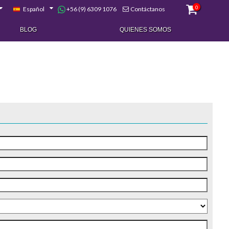
0
+56 (9) 6309 1076
Español
Contáctanos
BLOG
QUIENES SOMOS