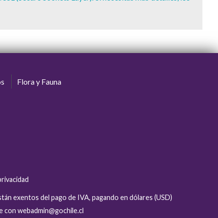
os
Flora y Fauna
privacidad
están exentos del pago de IVA, pagando en dólares (USD)
se con webadmin@gochile.cl