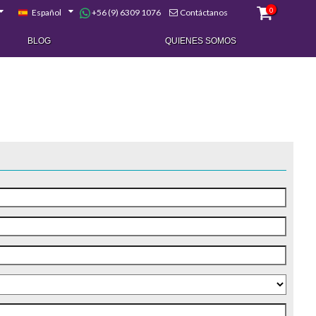
0
+56 (9) 6309 1076
Español
Contáctanos
BLOG
QUIENES SOMOS