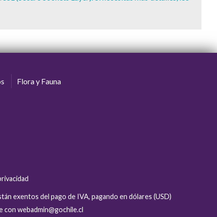
os
Flora y Fauna
privacidad
están exentos del pago de IVA, pagando en dólares (USD)
se con webadmin@gochile.cl