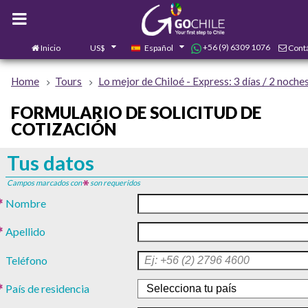
+56 (9) 6309 1076
Inicio
US$
Español
Cont
0
Home
Tours
Lo mejor de Chiloé - Express: 3 días / 2 noche
FORMULARIO DE SOLICITUD DE
COTIZACIÓN
Tus datos
Campos marcados con
son requeridos
Nombre
Apellido
Teléfono
País de residencia