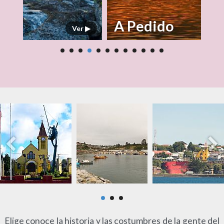
26
A Pedido
Ver ▶
Elige conoce la historia y las costumbres de la gente del