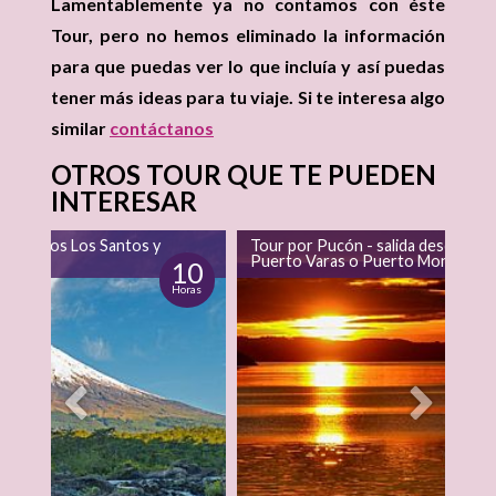
Lamentablemente ya no contamos con éste
Tour, pero no hemos eliminado la información
para que puedas ver lo que incluía y así puedas
tener más ideas para tu viaje. Si te interesa algo
similar
contáctanos
OTROS TOUR QUE TE PUEDEN
INTERESAR
lago Todos Los Santos y
Tour por Pucón - salida desde
 Peulla
Puerto Varas o Puerto Montt
10
Horas