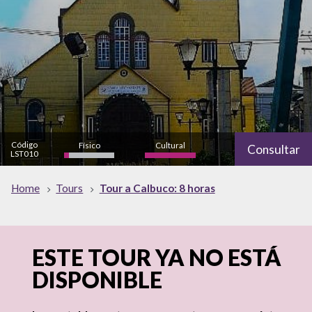
Código
Físico
Cultural
Consultar
LST010
bajo
alto
Naturaleza
Home
Tours
Tour a Calbuco: 8 horas
alto
ESTE TOUR YA NO ESTÁ
DISPONIBLE