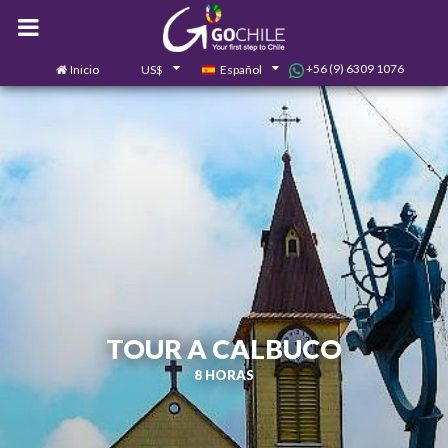
+56 (9) 6309 1076
Inicio
US$
Español
0
Contáctanos
TOUR A CALBUCO
8 HORAS