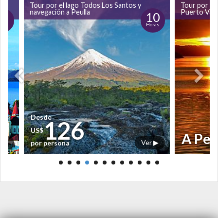
Tour por el lago Todos Los Santos y
Tour por Pu
navegación a Peulla
Puerto Var
5
10
oras
Horas
Desde
126
US$
A Pe
r ▶
Ver ▶
por persona