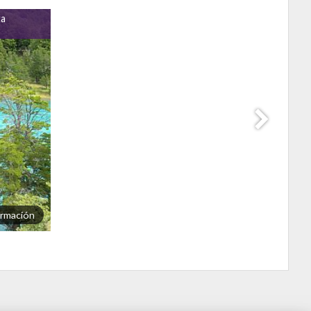
ta
ormación