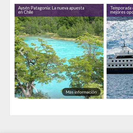
Aysén Patagonia: La nueva apuesta
Temporada d
en Chile
mejores opc
ión
Más información