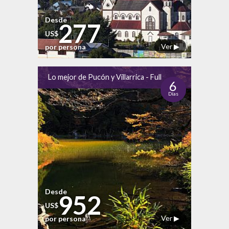
Desde
277
US$
Ver ▶
por persona
Lo mejor de Pucón y Villarrica - Full
6
Días
Desde
952
US$
Ver ▶
por persona