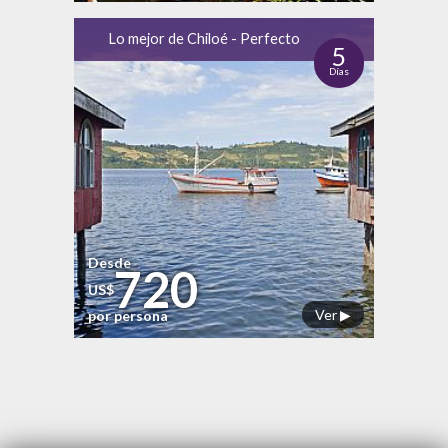
Lo mejor de Chiloé - Perfecto
5
Días
Desde
720
US$
Ver ▶
por persona