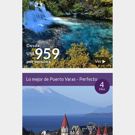
Desde
959
US$
Ver ▶
por persona
Lo mejor de Puerto Varas - Perfecto
4
Días