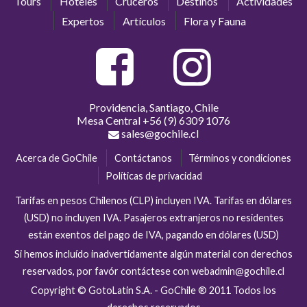
Tours
Hoteles
Cruceros
Destinos
Actividades
Expertos
Artículos
Flora y Fauna
Providencia, Santiago, Chile
Mesa Central
+56 (9) 6309 1076
sales@gochile.cl
Acerca de GoChile
Contáctanos
Términos y condiciones
Políticas de privacidad
Tarifas en pesos Chilenos (CLP) incluyen IVA. Tarifas en dólares
(USD) no incluyen IVA. Pasajeros extranjeros no residentes
están exentos del pago de IVA, pagando en dólares (USD)
Si hemos incluído inadvertidamente algún material con derechos
reservados, por favór contáctese con webadmin@gochile.cl
Copyright © GotoLatin S.A. - GoChile ® 2011 Todos los