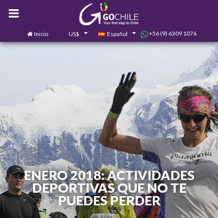
+56 (9) 6309 1076
Inicio
US$
Español
0
Contáctanos
ENERO 2018: ACTIVIDADES
DEPORTIVAS QUE NO TE
PUEDES PERDER