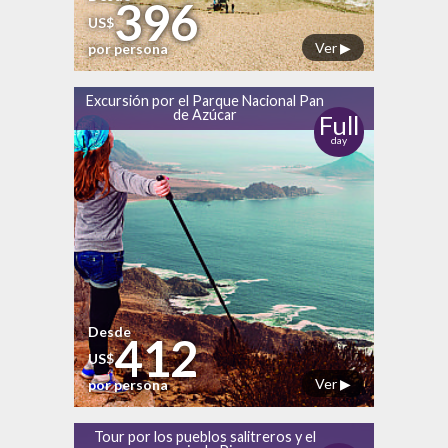
396
US$
Ver ▶
por persona
Excursión por el Parque Nacional Pan
de Azúcar
Full
day
Desde
412
US$
Ver ▶
por persona
Tour por los pueblos salitreros y el