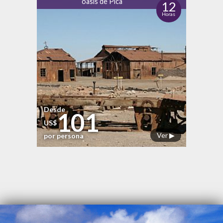
oasis de Pica
12
Horas
Desde
101
US$
Ver ▶
por persona