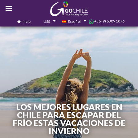
+56 (9) 6309 1076
Inicio
US$
Español
0
Contáctanos
LOS MEJORES LUGARES EN
CHILE PARA ESCAPAR DEL
FRÍO ESTAS VACACIONES DE
INVIERNO