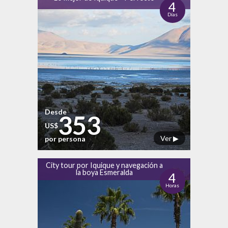
4
Días
Desde
353
US$
Ver ▶
por persona
City tour por Iquique y navegación a
la boya Esmeralda
4
Horas