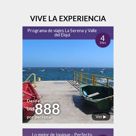
VIVE LA EXPERIENCIA
Programa de viajes La Serena y Valle
del Elqui
4
Días
Desde
888
US$
Ver ▶
por persona
Lo mejor de Iquique - Perfecto