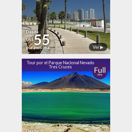
Desde
55
US$
Ver ▶
por persona
Tour por el Parque Nacional Nevado
Tres Cruces
Full
day
Desde