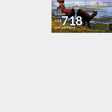
Desde
718
US$
por persona