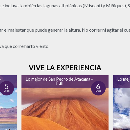
incluya también las lagunas altiplánicas (Miscanti y Miñiques), S
 el malestar que puede generar la altura. No correr ni agitar el cu
ya que corre harto viento.
VIVE LA EXPERIENCIA
-
Lo mejor de San Pedro de Atacama -
Lo mej
Full
5
6
Días
Días