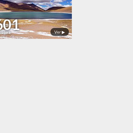
601
Ver ▶
ersona