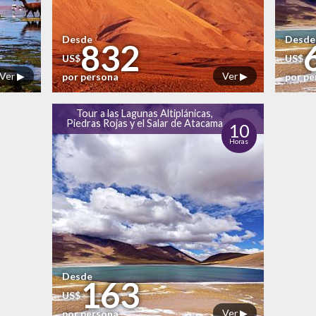
Desde
Desde
832
US$
US$
Ver ▶
Ver ▶
por persona
por p
Tour a las Lagunas Altiplánicas,
Piedras Rojas y el Salar de Atacama
10
Horas
Desde
163
US$
Ver ▶
por persona