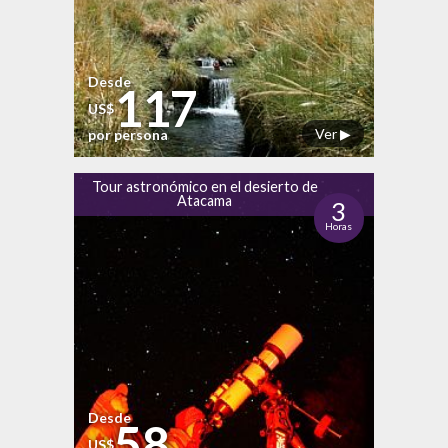
Desde
117
US$
Ver ▶
por persona
Tour astronómico en el desierto de
Atacama
3
Horas
Desde
58
US$