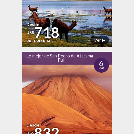
Desde
718
US$
Ver ▶
por persona
Lo mejor de San Pedro de Atacama -
Full
6
Días
Desde
832
US$