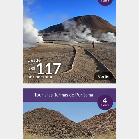
Horas
Desde
117
US$
Ver ▶
por persona
Tour a las Termas de Puritama
4
Horas