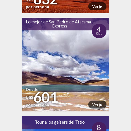
Ver ▶
por persona
Lo mejor de San Pedro de Atacama -
Express
4
Días
Desde
601
US$
Ver ▶
por persona
Tour a los géisers del Tatio
8