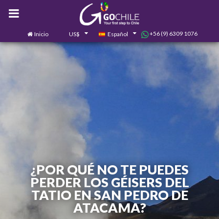
+56 (9) 6309 1076
Inicio
US$
Español
0
Contáctanos
¿POR QUÉ NO TE PUEDES
PERDER LOS GÉISERS DEL
TATIO EN SAN PEDRO DE
ATACAMA?