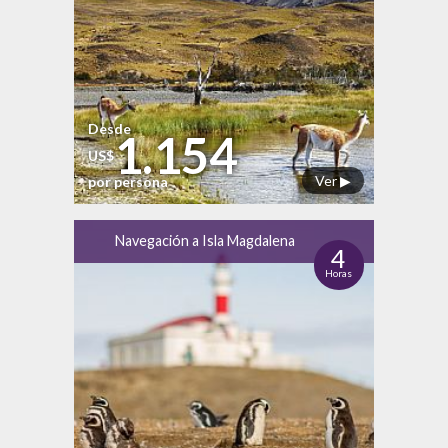
Desde
1.154
US$
Ver ▶
por persona
Navegación a Isla Magdalena
4
Horas