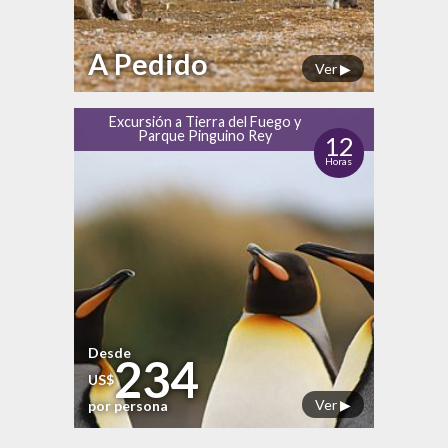
A Pedido
Ver ▶
Excursión a Tierra del Fuego y
Parque Pinguino Rey
12
Horas
Desde
234
US$
Ver ▶
por persona