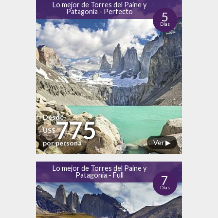
Lo mejor de Torres del Paine y
Patagonia - Perfecto
5
Días
Desde
775
US$
Ver ▶
por persona
Lo mejor de Torres del Paine y
Patagonia - Full
7
Días