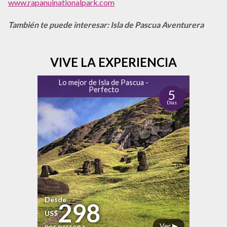
www.rapanuinationalpark.com
También te puede interesar: Isla de Pascua Aventurera
VIVE LA EXPERIENCIA
Lo mejor de Isla de Pascua -
Perfecto
5
Días
Desde
298
US$
Ver ▶
por persona