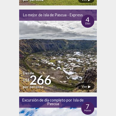
Lo mejor de Isla de Pascua - Express
4
Días
Desde
266
US$
Ver ▶
por persona
Excursión de día completo por Isla de
Pascua
7
Horas