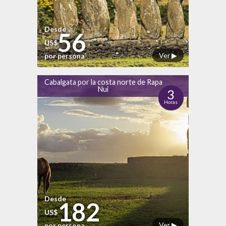
Desde
56
US$
Ver ▶
por persona
Cabalgata por la costa norte de Rapa
Nui
3
Horas
Desde
182
US$
Ver ▶
por persona