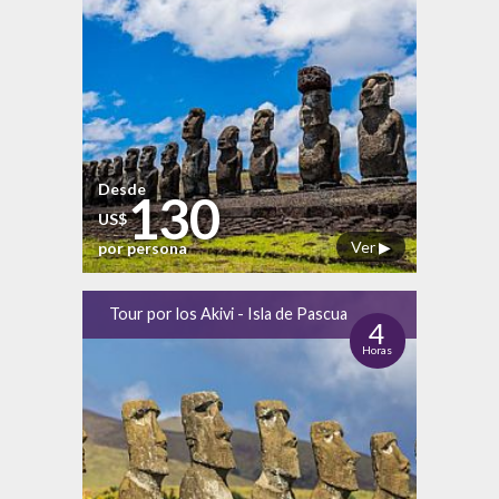
Desde
130
US$
Ver ▶
por persona
Tour por los Akivi - Isla de Pascua
4
Horas