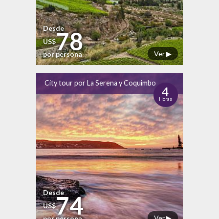
Desde
78
US$
Ver ▶
por persona
City tour por La Serena y Coquimbo
4
Horas
Desde
74
US$
Ver ▶
por persona