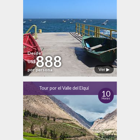
Desde
888
US$
Ver ▶
por persona
Tour por el Valle del Elqui
10
Horas