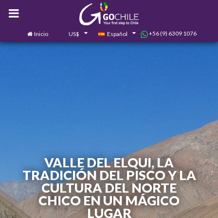
+56 (9) 6309 1076
Inicio
US$
Español
0
Contáctanos
VALLE DEL ELQUI, LA
TRADICIÓN DEL PISCO Y LA
CULTURA DEL NORTE
CHICO EN UN MÁGICO
LUGAR