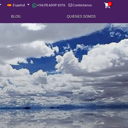
0
+56 (9) 6309 1076
Español
Contáctanos
BLOG
QUIENES SOMOS