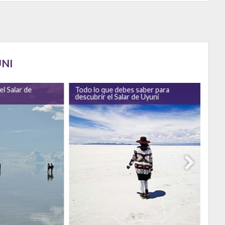
UNI
l Salar de
Todo lo que debes saber para
descubrir el Salar de Uyuni