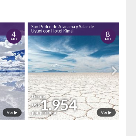
San Pedro de Atacama y Salar de
AVEN
Uyuni con Hotel Kimal
4
8
Días
Días
Desde
Des
1.954
US$
US$
Ver ▶
Ver ▶
por persona
por 