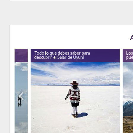
ar de
Todo lo que debes saber para
Los
descubrir el Salar de Uyuni
pue