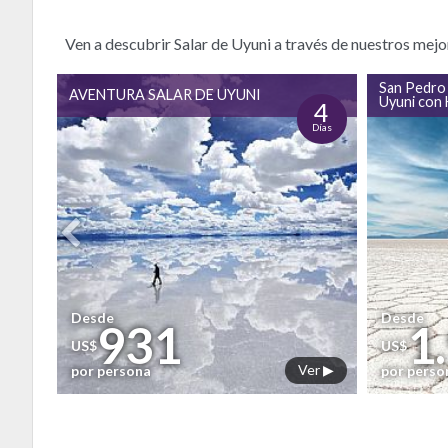
Ven a descubrir Salar de Uyuni a través de nuestros mejo
San Pedro 
AVENTURA SALAR DE UYUNI
Uyuni con 
8
4
Días
Días
Desde
Desde
931
1
US$
US$
er ▶
Ver ▶
por persona
por perso