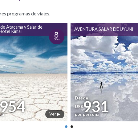
res programas de viajes.
de Atacama y Salar de
AVENTURA SALAR DE UYUNI
Hotel Kimal
8
Días
Desde
.954
931
US$
Ver ▶
na
por persona