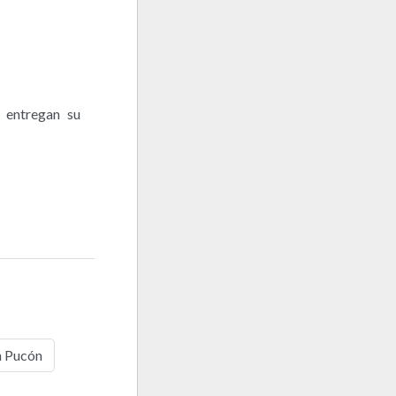
 entregan su
n Pucón