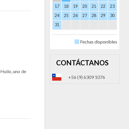
17
18
19
20
21
22
23
24
25
26
27
28
29
30
31
Fechas disponibles
CONTÁCTANOS
 Huilo, uno de
+56 (9) 6309 1076