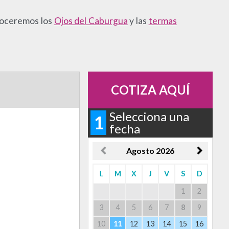
noceremos los
Ojos del Caburgua
y las
termas
COTIZA AQUÍ
Selecciona una
1
fecha
Agosto
2026
L
M
X
J
V
S
D
1
2
3
4
5
6
7
8
9
10
11
12
13
14
15
16