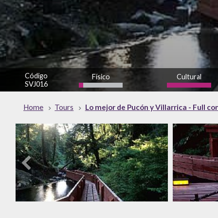
Código
Físico
Cultural
SVJ016
bajo
alto
Home
Tours
Lo mejor de Pucón y Villarrica - Full co