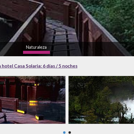
Naturaleza
alto
n hotel Casa Solaria: 6 días / 5 noches