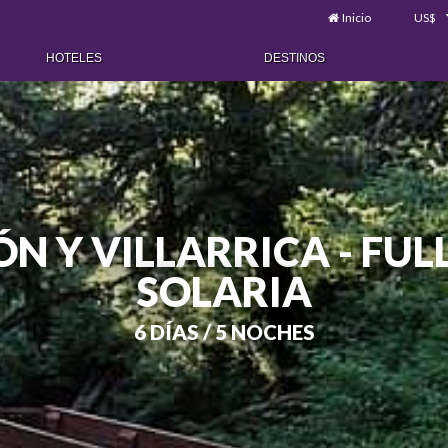
Inicio
US$
HOTELES
DESTINOS
N Y VILLARRICA - FU
SOLARIA
6 DÍAS / 5 NOCHES