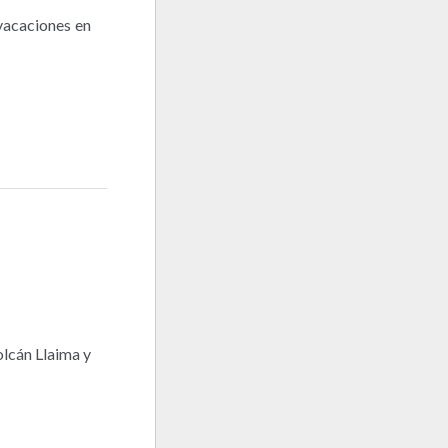
 vacaciones en
olcán Llaima y