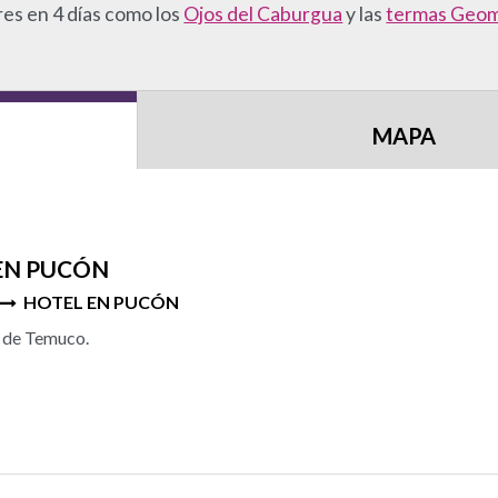
res en 4 días como los
Ojos del Caburgua
y las
termas Geom
MAPA
 EN PUCÓN
HOTEL EN PUCÓN
o de Temuco.