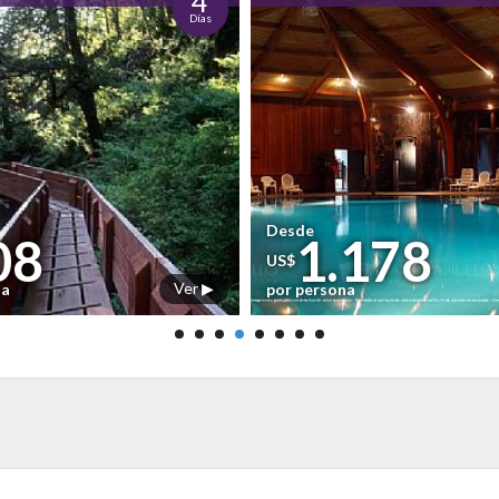
4
Días
Desde
08
1.178
US$
Ver ▶
na
por persona