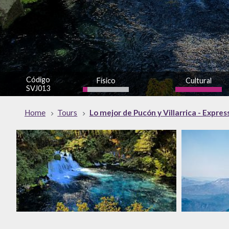
Código
Físico
Cultural
SVJ013
bajo
alto
Home
Tours
Lo mejor de Pucón y Villarrica - Express