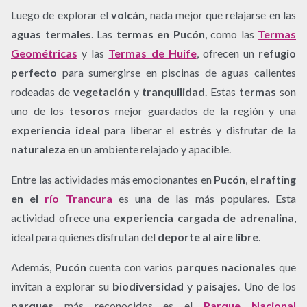
Luego de explorar el
volcán
, nada mejor que relajarse en las
aguas termales
. Las
termas en Pucón
, como las
Termas
Geométricas
y las
Termas de Huife
, ofrecen un
refugio
perfecto
para sumergirse en piscinas de aguas calientes
rodeadas de
vegetación
y
tranquilidad
. Estas
termas
son
uno de los
tesoros
mejor guardados de la región y una
experiencia ideal
para liberar el
estrés
y disfrutar de la
naturaleza
en un ambiente relajado y apacible.
Entre las actividades más emocionantes en
Pucón
, el
rafting
en el
río Trancura
es una de las más populares. Esta
actividad ofrece una
experiencia cargada de adrenalina
,
ideal para quienes disfrutan del
deporte al aire libre
.
Además,
Pucón
cuenta con varios
parques nacionales
que
invitan a explorar su
biodiversidad
y
paisajes
. Uno de los
parques
más reconocidos es el
Parque Nacional