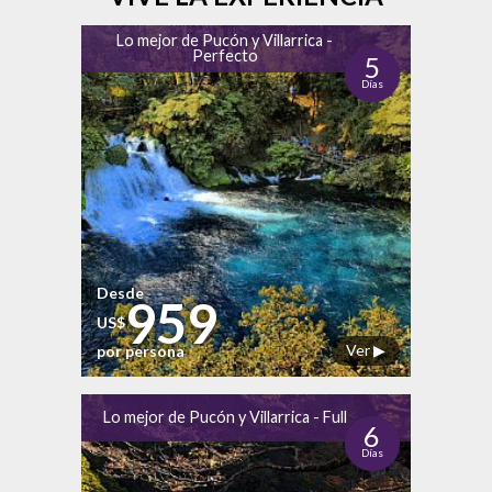
Lo mejor de Pucón y Villarrica -
Perfecto
5
Días
Desde
959
US$
Ver ▶
por persona
Lo mejor de Pucón y Villarrica - Full
6
Días