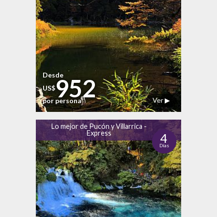
Desde
952
US$
Ver ▶
por persona
Lo mejor de Pucón y Villarrica -
Express
4
Días