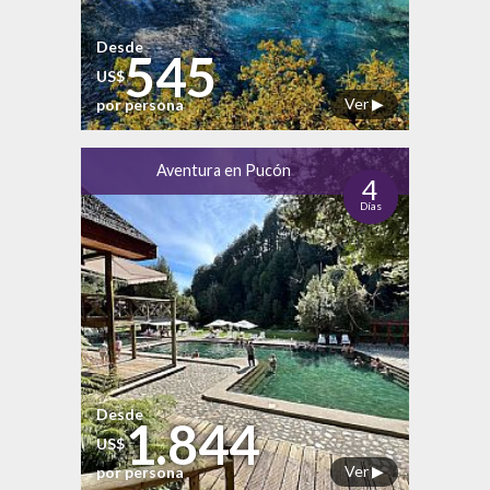
Desde
545
US$
Ver ▶
por persona
Aventura en Pucón
4
Días
Desde
1.844
US$
Ver ▶
por persona