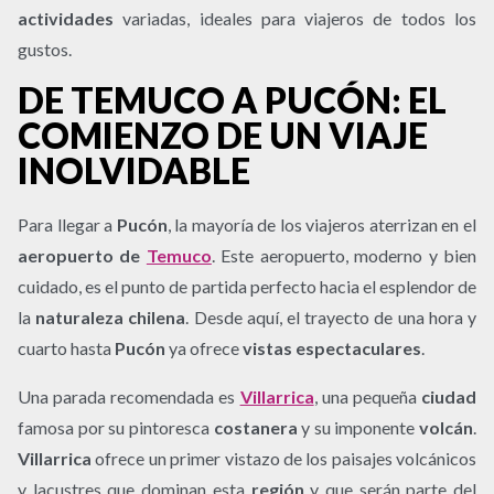
actividades
variadas, ideales para viajeros de todos los
gustos.
DE TEMUCO A PUCÓN: EL
COMIENZO DE UN VIAJE
INOLVIDABLE
Para llegar a
Pucón
, la mayoría de los viajeros aterrizan en el
aeropuerto de
Temuco
. Este aeropuerto, moderno y bien
cuidado, es el punto de partida perfecto hacia el esplendor de
la
naturaleza chilena
. Desde aquí, el trayecto de una hora y
cuarto hasta
Pucón
ya ofrece
vistas espectaculares
.
Una parada recomendada es
Villarrica
, una pequeña
ciudad
famosa por su pintoresca
costanera
y su imponente
volcán
.
Villarrica
ofrece un primer vistazo de los paisajes volcánicos
y lacustres que dominan esta
región
y que serán parte del