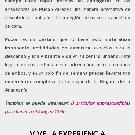
canopy
hasta
rápel
. Además, las
cabalgatas
en los
alrededores de
Pucón
ofrecen una manera alternativa de
descubrir los
paisajes
de la
región
de manera tranquila y
cercana.
Pucón
es un
destino
que lo tiene todo:
naturaleza
imponente
,
actividades de aventura
, espacios para el
descanso
y una
vibrante vida
en su
centro urbano
. Este
lugar combina perfectamente
adrenalina
,
relax
o un poco
de ambos, y en un solo
fin de semana
puedes llevarte una
experiencia completa
de lo mejor de la
Región de la
Araucanía
.
También te puede interesar:
8 artículos imprescindibles
para hacer trekking en Chile
VIVE LA EXPERIENCIA