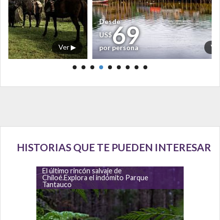
Desde
69
US$
o
Ver ▶
Ve
por persona
HISTORIAS QUE TE PUEDEN INTERESAR
El último rincón salvaje de
Chiloé.Explora el indómito Parque
Tantauco