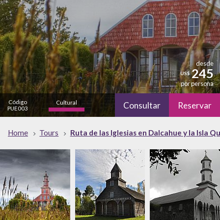
desde
245
US$
por persona
Código
Cultural
Consultar
Reservar
PUE003
alto
Naturaleza
Home
Tours
Ruta de las Iglesias en Dalcahue y la Isla Q