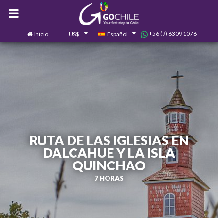
+56 (9) 6309 1076
Inicio
US$
Español
0
Contáctanos
RUTA DE LAS IGLESIAS EN
DALCAHUE Y LA ISLA
QUINCHAO
7 HORAS