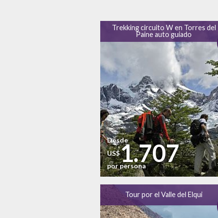
Trekking circuito W en Torres del
Paine auto guiado
Desde
1.707
US$
por persona
Tour por el Valle del Elqui