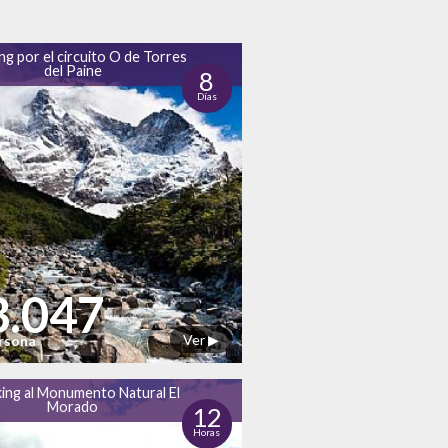
ng por el circuito O de Torres
del Paine
8
Días
3.047
Ver ▶
ersona
ing al Monumento Natural El
Morado
12
Horas