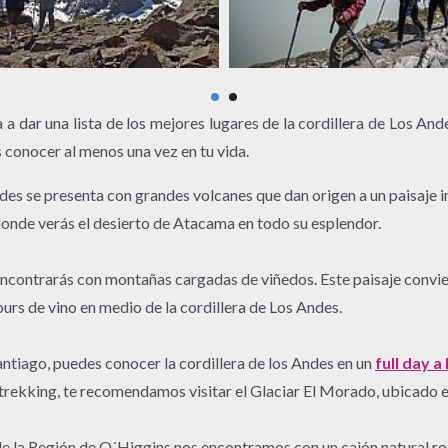
ría a dar una lista de los mejores lugares de la cordillera de Los 
 conocer al menos una vez en tu vida.
ndes se presenta con grandes volcanes que dan origen a un paisaje
donde verás el desierto de Atacama en todo su esplendor.
encontrarás con montañas cargadas de viñedos. Este paisaje conviert
ours de vino en medio de la cordillera de Los Andes.
antiago, puedes conocer la cordillera de los Andes en un
full day a
trekking, te recomendamos visitar el Glaciar El Morado, ubicado e
de la Región de O´Higgins nos encontramos con un cajón natural r