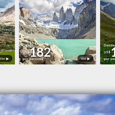
Desde
Desde
182
US$
US$
Ver ▶
Ver ▶
por persona
por p