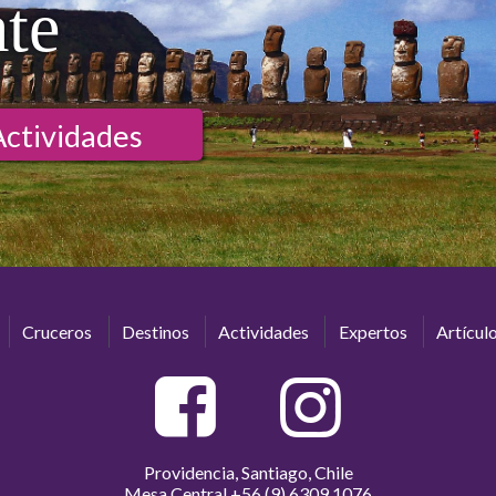
ate
Actividades
Cruceros
Destinos
Actividades
Expertos
Artícul
Providencia, Santiago, Chile
Mesa Central
+56 (9) 6309 1076