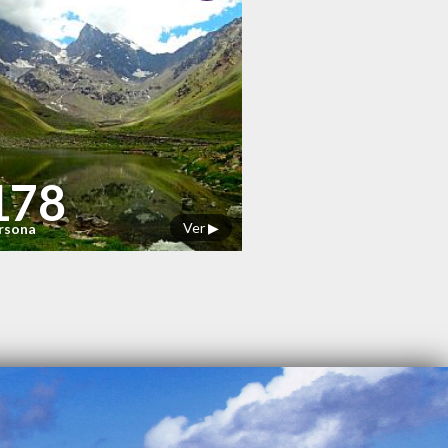
178
Ver ▶
ersona