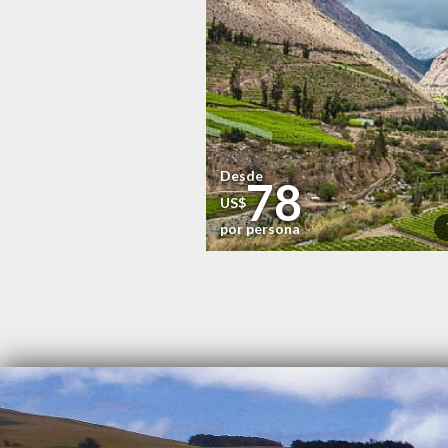
Desde
78
US$
por persona