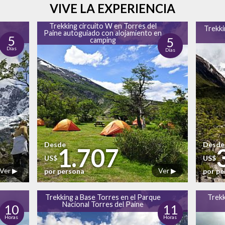
VIVE LA EXPERIENCIA
Trekking circuito W en Torres del
Trekki
Paine autoguiado con alojamiento en
5
5
camping
Días
Días
Desde
Desde
1.707
US$
US$
Ver ▶
Ver ▶
por persona
por p
Trekking a Base Torres en el Parque
Trekk
Nacional Torres del Paine
10
11
Horas
Horas