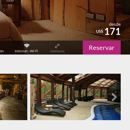
desde
171
US$
Reservar
ión
Internet - Wi-Fi
Gimnasio