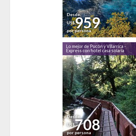
Desde
959
US$
por persona
Lo mejor de Pucón y Villarrica -
Express con hotel casa solaria
Desde
708
US$
por persona