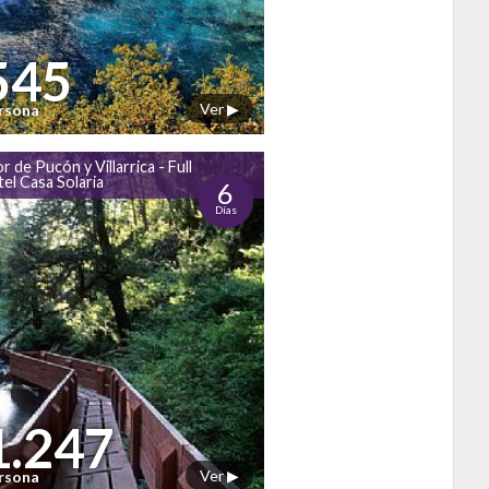
545
Ver ▶
ersona
r de Pucón y Villarrica - Full
el Casa Solaria
6
Días
1.247
Ver ▶
ersona