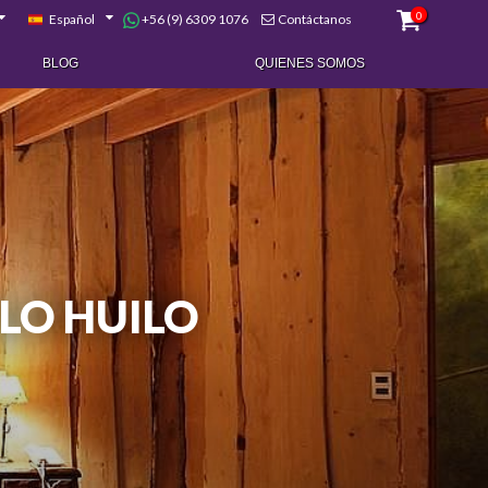
0
+56 (9) 6309 1076
Español
Contáctanos
BLOG
QUIENES SOMOS
LO HUILO