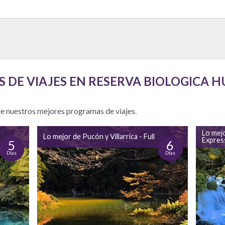
 DE VIAJES EN RESERVA BIOLOGICA H
de nuestros mejores programas de viajes.
Lo mejo
Lo mejor de Pucón y Villarrica - Full
Expres
5
6
Días
Días