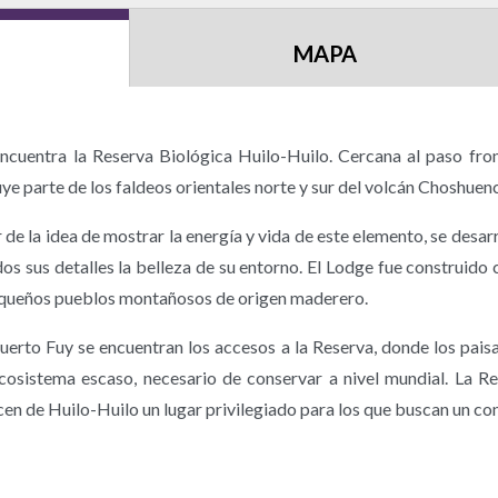
MAPA
ncuentra la Reserva Biológica Huilo-Huilo. Cercana al paso fro
ye parte de los faldeos orientales norte y sur del volcán Choshuenco
ir de la idea de mostrar la energía y vida de este elemento, se desa
s sus detalles la belleza de su entorno. El Lodge fue construido 
equeños pueblos montañosos de origen maderero.
erto Fuy se encuentran los accesos a la Reserva, donde los paisa
istema escaso, necesario de conservar a nivel mundial. La Res
 hacen de Huilo-Huilo un lugar privilegiado para los que buscan un c