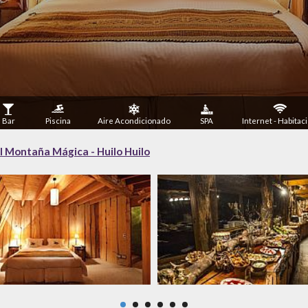
Bar
Piscina
Aire Acondicionado
SPA
Internet - Habitac
l Montaña Mágica - Huilo Huilo