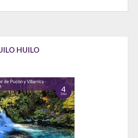
UILO HUILO
r de Pucón y Villarrica -
s
4
Días