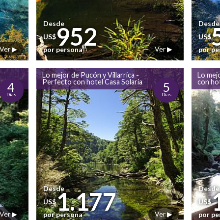
Desde
Desde
952
US$
US$
Ver ▶
Ver ▶
por persona
por p
Lo mejor de Pucón y Villarrica -
Lo mejo
Perfecto con hotel Casa Solaria
con hot
4
5
Días
Días
Desde
Desde
1.177
US$
US$
Ver ▶
Ver ▶
por persona
por p